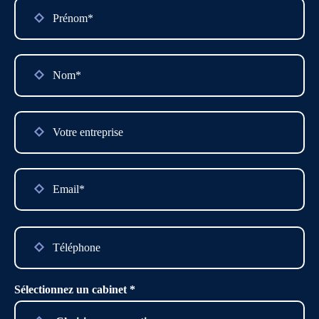
Calcul impôt plus-value
Calcul droits de succession
Please
leave
this
field
empty.
Sélectionnez un cabinet *