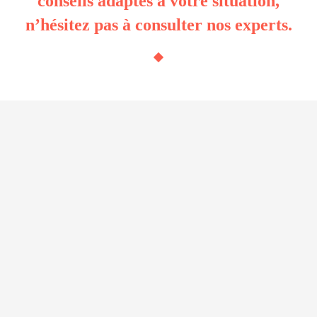
conseils adaptés à votre situation,
n’hésitez pas à consulter nos experts.
Simulateurs de l’URSSAF permettant de
de calculer le coût total d’une embauche et le reste à
charge pour l’employeur en cas de chômage partiel
de calculer le revenu du dirigeant par statut (auto-