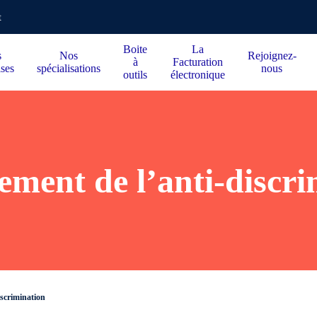
t
Boite
La
s
Nos
Rejoignez-
à
Facturation
ises
spécialisations
nous
outils
électronique
ement de l’anti-discri
iscrimination