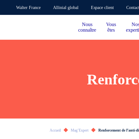
Walter France
Allinial global
Espace client
Contac
Nous
Vous
No
connaître
êtes
expert
Renforc
Accueil
Mag’Expert
Renforcement de l’anti-d