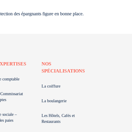
otection des épargnants figure en bonne place.
XPERTISES
NOS
SPÉCIALISATIONS
e comptable
La coiffure
 Commissariat
ptes
La boulangerie
e sociale –
Les Hôtels, Cafés et
des paies
Restaurants