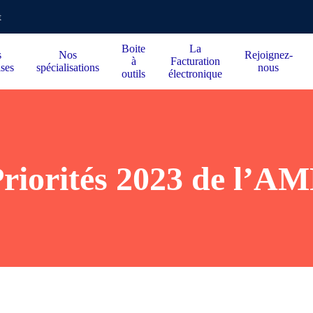
t
Boite
La
s
Nos
Rejoignez-
à
Facturation
ises
spécialisations
nous
outils
électronique
riorités 2023 de l’A