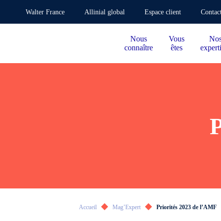
Walter France
Allinial global
Espace client
Contac
Nous
Vous
No
connaître
êtes
expert
P
Accueil
Mag’Expert
Priorités 2023 de l’AMF