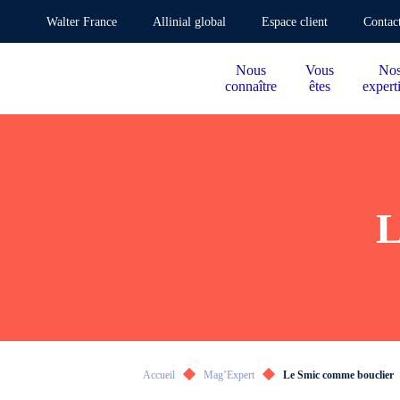
Walter France
Allinial global
Espace client
Contac
Nous
Vous
No
connaître
êtes
expert
L
Accueil
Mag’Expert
Le Smic comme bouclier