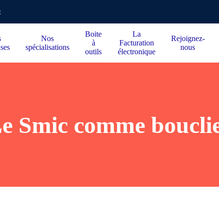
t
Boite
La
s
Nos
Rejoignez-
à
Facturation
ises
spécialisations
nous
outils
électronique
e Smic comme boucli