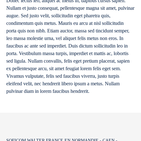
Donec lectus leo, aliquet ac metus in, dapibus cursus sapien.
Nullam et justo consequat, pellentesque magna sit amet, pulvinar
augue. Sed justo velit, sollicitudin eget pharetra quis,
condimentum quis metus. Mauris eu arcu at nisl sollicitudin
porta quis non nibh. Etiam auctor, massa sed tincidunt semper,
leo massa molestie urna, vel aliquet felis metus non eros. In
faucibus ac ante sed imperdiet. Duis dictum sollicitudin leo in
porta. Vestibulum massa turpis, imperdiet et mattis ac, lobortis
sed ligula. Nullam convallis, felis eget pretium placerat, sapien
ex pellentesque arcu, sit amet feugiat lorem felis eget sem.
Vivamus vulputate, felis sed faucibus viverra, justo turpis
eleifend velit, nec hendrerit libero ipsum a metus. Nullam
pulvinar diam in lorem faucibus hendrerit.
SOFICOM WALTER FRANCE EN NORMANDIE - CAEN -