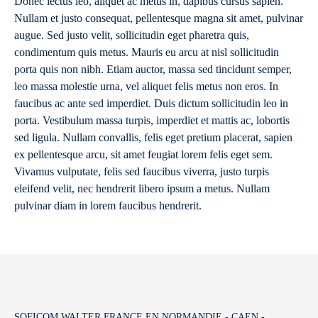
Donec lectus leo, aliquet ac metus in, dapibus cursus sapien.
Nullam et justo consequat, pellentesque magna sit amet, pulvinar
augue. Sed justo velit, sollicitudin eget pharetra quis,
condimentum quis metus. Mauris eu arcu at nisl sollicitudin
porta quis non nibh. Etiam auctor, massa sed tincidunt semper,
leo massa molestie urna, vel aliquet felis metus non eros. In
faucibus ac ante sed imperdiet. Duis dictum sollicitudin leo in
porta. Vestibulum massa turpis, imperdiet et mattis ac, lobortis
sed ligula. Nullam convallis, felis eget pretium placerat, sapien
ex pellentesque arcu, sit amet feugiat lorem felis eget sem.
Vivamus vulputate, felis sed faucibus viverra, justo turpis
eleifend velit, nec hendrerit libero ipsum a metus. Nullam
pulvinar diam in lorem faucibus hendrerit.
SOFICOM WALTER FRANCE EN NORMANDIE - CAEN -