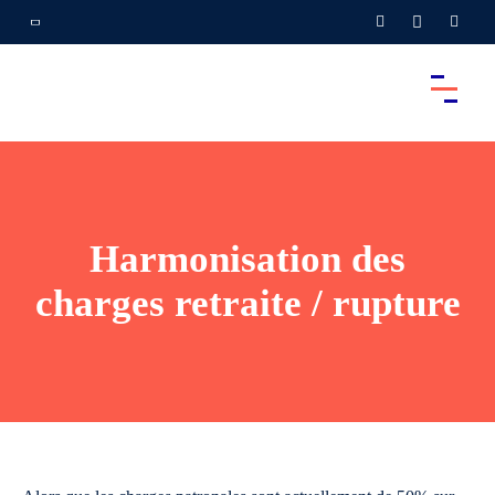
Harmonisation des
charges retraite / rupture