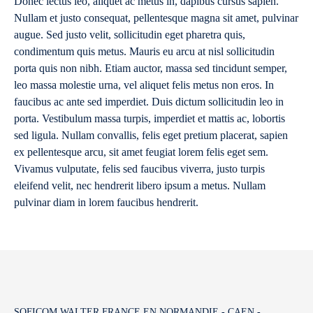
Donec lectus leo, aliquet ac metus in, dapibus cursus sapien.
Nullam et justo consequat, pellentesque magna sit amet, pulvinar
augue. Sed justo velit, sollicitudin eget pharetra quis,
condimentum quis metus. Mauris eu arcu at nisl sollicitudin
porta quis non nibh. Etiam auctor, massa sed tincidunt semper,
leo massa molestie urna, vel aliquet felis metus non eros. In
faucibus ac ante sed imperdiet. Duis dictum sollicitudin leo in
porta. Vestibulum massa turpis, imperdiet et mattis ac, lobortis
sed ligula. Nullam convallis, felis eget pretium placerat, sapien
ex pellentesque arcu, sit amet feugiat lorem felis eget sem.
Vivamus vulputate, felis sed faucibus viverra, justo turpis
eleifend velit, nec hendrerit libero ipsum a metus. Nullam
pulvinar diam in lorem faucibus hendrerit.
SOFICOM WALTER FRANCE EN NORMANDIE - CAEN -