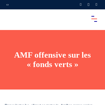
AMF offensive sur les
« fonds verts »